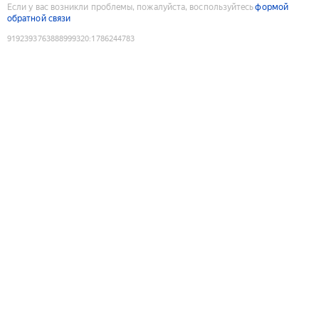
Если у вас возникли проблемы, пожалуйста, воспользуйтесь
формой
обратной связи
9192393763888999320
:
1786244783