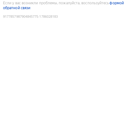
Если у вас возникли проблемы, пожалуйста, воспользуйтесь
формой
обратной связи
9177857987904845775
:
1786028183