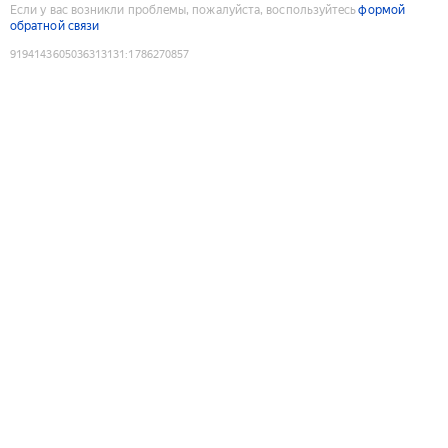
Если у вас возникли проблемы, пожалуйста, воспользуйтесь
формой
обратной связи
9194143605036313131
:
1786270857