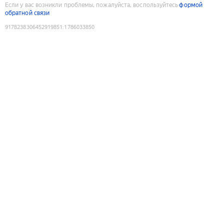
Если у вас возникли проблемы, пожалуйста, воспользуйтесь
формой
обратной связи
9178238306452919851
:
1786033850