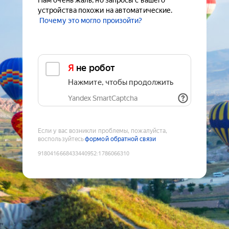
Нам очень жаль, но запросы с вашего
устройства похожи на автоматические.
Почему это могло произойти?
Я не робот
Нажмите, чтобы продолжить
Yandex SmartCaptcha
Если у вас возникли проблемы, пожалуйста,
воспользуйтесь
формой обратной связи
9180416668433440952
:
1786066310