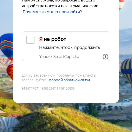
Нам очень жаль, но запросы с вашего
устройства похожи на автоматические.
Почему это могло произойти?
Я не робот
Нажмите, чтобы продолжить
Yandex SmartCaptcha
Если у вас возникли проблемы, пожалуйста,
воспользуйтесь
формой обратной связи
9184747071490656347
:
1786130838