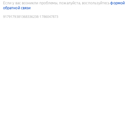
Если у вас возникли проблемы, пожалуйста, воспользуйтесь
формой
обратной связи
9179179381368336238
:
1786047873