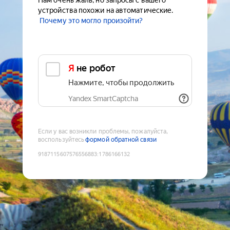
Нам очень жаль, но запросы с вашего
устройства похожи на автоматические.
Почему это могло произойти?
Я не робот
Нажмите, чтобы продолжить
Yandex SmartCaptcha
Если у вас возникли проблемы, пожалуйста,
воспользуйтесь
формой обратной связи
9187115607576556883
:
1786166132