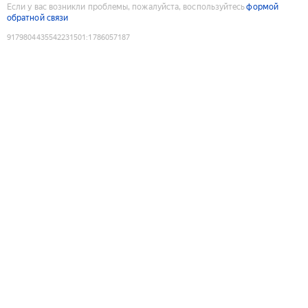
Если у вас возникли проблемы, пожалуйста, воспользуйтесь
формой
обратной связи
9179804435542231501
:
1786057187