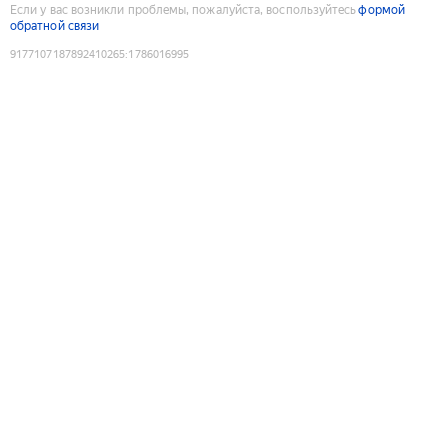
Если у вас возникли проблемы, пожалуйста, воспользуйтесь
формой
обратной связи
9177107187892410265
:
1786016995