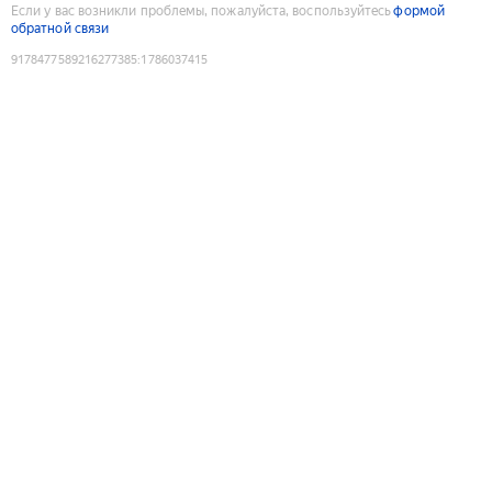
Если у вас возникли проблемы, пожалуйста, воспользуйтесь
формой
обратной связи
9178477589216277385
:
1786037415