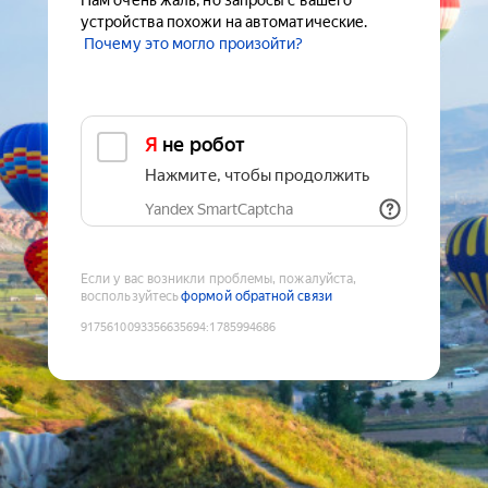
Нам очень жаль, но запросы с вашего
устройства похожи на автоматические.
Почему это могло произойти?
Я не робот
Нажмите, чтобы продолжить
Yandex SmartCaptcha
Если у вас возникли проблемы, пожалуйста,
воспользуйтесь
формой обратной связи
9175610093356635694
:
1785994686