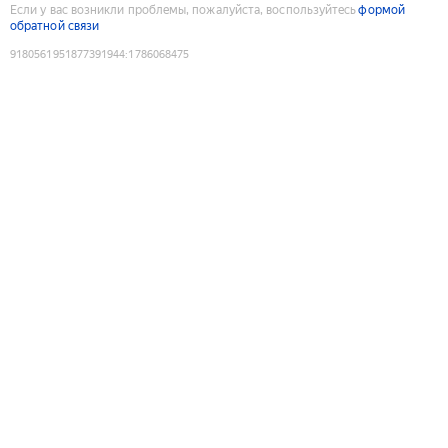
Если у вас возникли проблемы, пожалуйста, воспользуйтесь
формой
обратной связи
9180561951877391944
:
1786068475