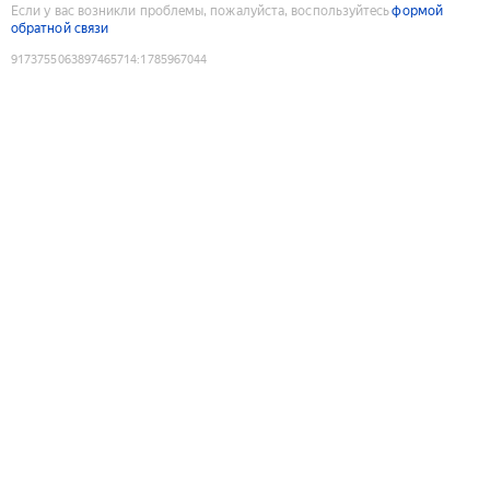
Если у вас возникли проблемы, пожалуйста, воспользуйтесь
формой
обратной связи
9173755063897465714
:
1785967044