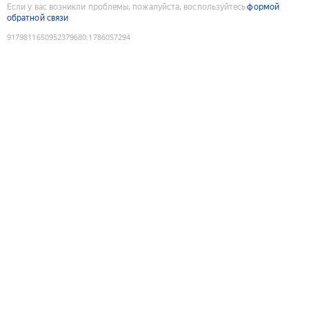
Если у вас возникли проблемы, пожалуйста, воспользуйтесь
формой
обратной связи
9179811650952379680
:
1786057294