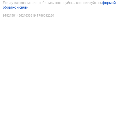
Если у вас возникли проблемы, пожалуйста, воспользуйтесь
формой
обратной связи
9182158148621633319
:
1786092260