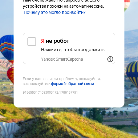
Нам очень жаль, но запросы с вашего
устройства похожи на автоматические.
Почему это могло произойти?
Я не робот
Нажмите, чтобы продолжить
Yandex SmartCaptcha
Если у вас возникли проблемы, пожалуйста,
воспользуйтесь
формой обратной связи
9186553174093003472
:
1786157751