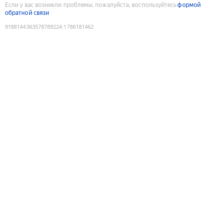
Если у вас возникли проблемы, пожалуйста, воспользуйтесь
формой
обратной связи
9188144363578789224
:
1786181462