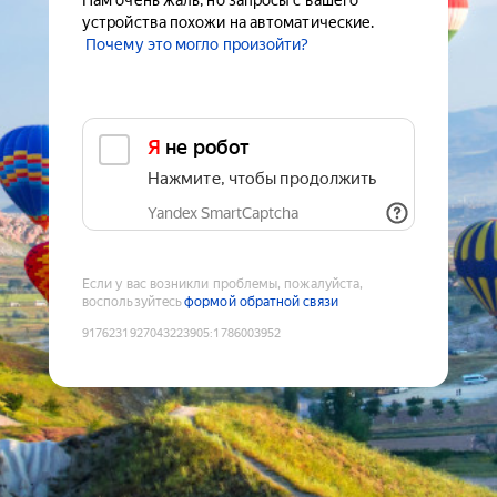
Нам очень жаль, но запросы с вашего
устройства похожи на автоматические.
Почему это могло произойти?
Я не робот
Нажмите, чтобы продолжить
Yandex SmartCaptcha
Если у вас возникли проблемы, пожалуйста,
воспользуйтесь
формой обратной связи
9176231927043223905
:
1786003952