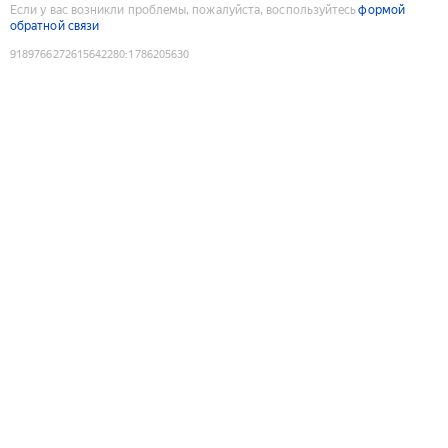
Если у вас возникли проблемы, пожалуйста, воспользуйтесь
формой
обратной связи
9189766272615642280
:
1786205630