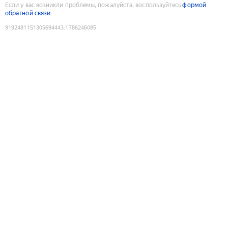
Если у вас возникли проблемы, пожалуйста, воспользуйтесь
формой
обратной связи
9192481151305694443
:
1786246085