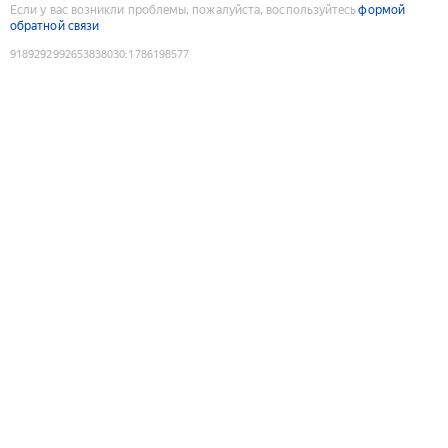
Если у вас возникли проблемы, пожалуйста, воспользуйтесь
формой
обратной связи
9189292992653838030
:
1786198577