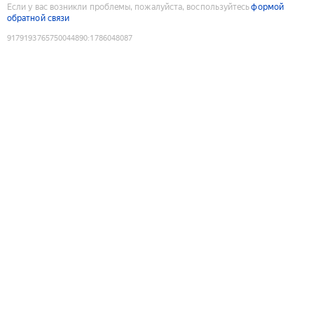
Если у вас возникли проблемы, пожалуйста, воспользуйтесь
формой
обратной связи
9179193765750044890
:
1786048087