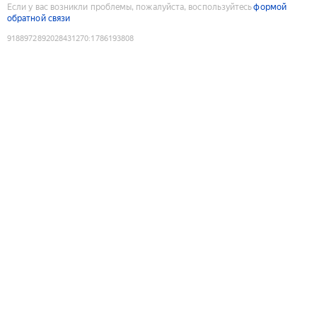
Если у вас возникли проблемы, пожалуйста, воспользуйтесь
формой
обратной связи
9188972892028431270
:
1786193808