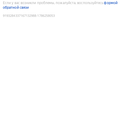
Если у вас возникли проблемы, пожалуйста, воспользуйтесь
формой
обратной связи
9193284337167132988
:
1786258053