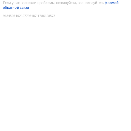
Если у вас возникли проблемы, пожалуйста, воспользуйтесь
формой
обратной связи
9184595102127795187
:
1786128573