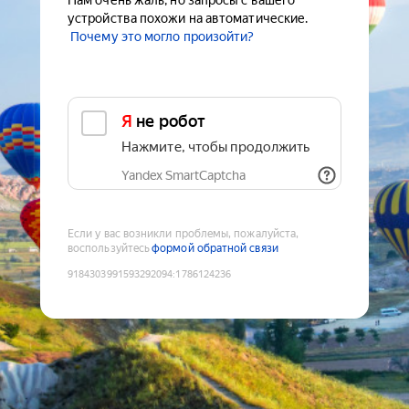
Нам очень жаль, но запросы с вашего
устройства похожи на автоматические.
Почему это могло произойти?
Я не робот
Нажмите, чтобы продолжить
Yandex SmartCaptcha
Если у вас возникли проблемы, пожалуйста,
воспользуйтесь
формой обратной связи
9184303991593292094
:
1786124236