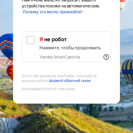
Нам очень жаль, но запросы с вашего
устройства похожи на автоматические.
Почему это могло произойти?
Я не робот
Нажмите, чтобы продолжить
Yandex SmartCaptcha
Если у вас возникли проблемы, пожалуйста,
воспользуйтесь
формой обратной связи
9184398664079135359
:
1786125646