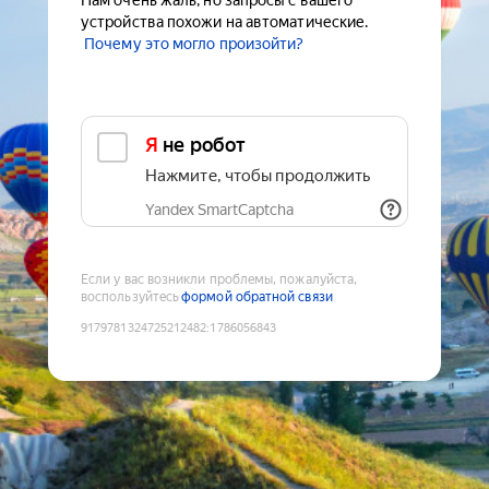
Нам очень жаль, но запросы с вашего
устройства похожи на автоматические.
Почему это могло произойти?
Я не робот
Нажмите, чтобы продолжить
Yandex SmartCaptcha
Если у вас возникли проблемы, пожалуйста,
воспользуйтесь
формой обратной связи
9179781324725212482
:
1786056843