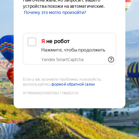
Нам очень жаль, но запросы с вашего
устройства похожи на автоматические.
Почему это могло произойти?
Я не робот
Нажмите, чтобы продолжить
Yandex SmartCaptcha
Если у вас возникли проблемы, пожалуйста,
воспользуйтесь
формой обратной связи
9179504832315057002
:
1786052723