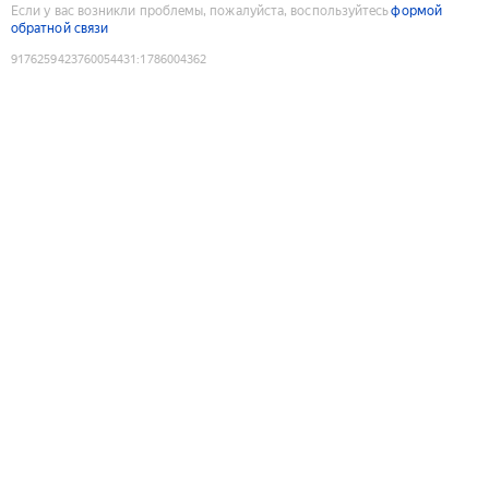
Если у вас возникли проблемы, пожалуйста, воспользуйтесь
формой
обратной связи
9176259423760054431
:
1786004362