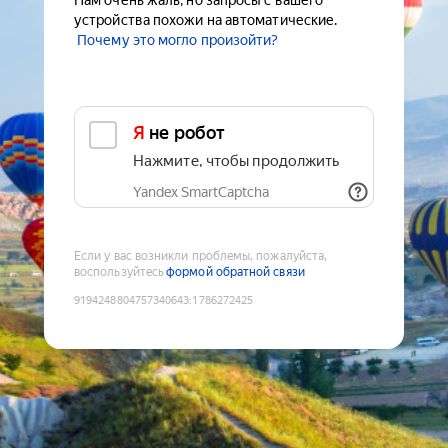
Нам очень жаль, но запросы с вашего
устройства похожи на автоматические.
Почему это могло произойти?
Я не робот
Нажмите, чтобы продолжить
Yandex SmartCaptcha
Если у вас возникли проблемы, пожалуйста,
воспользуйтесь
формой обратной связи
9194248804757340643
:
1786272425