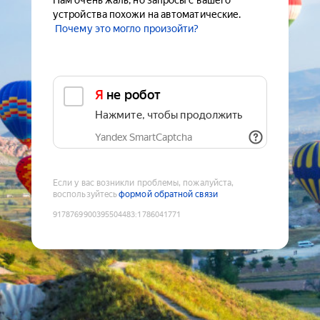
Нам очень жаль, но запросы с вашего
устройства похожи на автоматические.
Почему это могло произойти?
Я не робот
Нажмите, чтобы продолжить
Yandex SmartCaptcha
Если у вас возникли проблемы, пожалуйста,
воспользуйтесь
формой обратной связи
9178769900395504483
:
1786041771