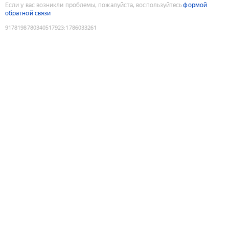
Если у вас возникли проблемы, пожалуйста, воспользуйтесь
формой
обратной связи
9178198780340517923
:
1786033261