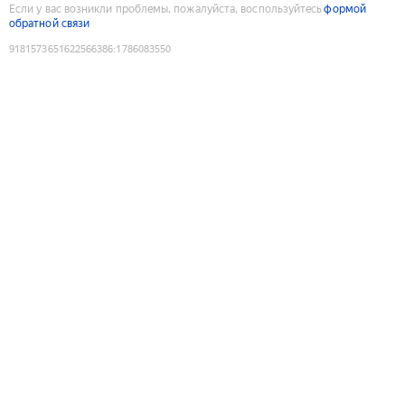
Если у вас возникли проблемы, пожалуйста, воспользуйтесь
формой
обратной связи
9181573651622566386
:
1786083550