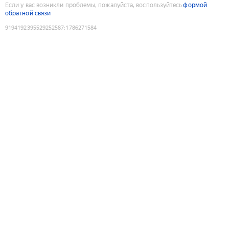
Если у вас возникли проблемы, пожалуйста, воспользуйтесь
формой
обратной связи
9194192395529252587
:
1786271584