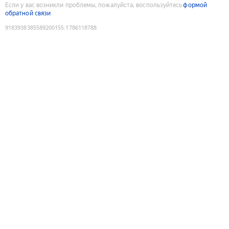
Если у вас возникли проблемы, пожалуйста, воспользуйтесь
формой
обратной связи
9183938385589200155
:
1786118788