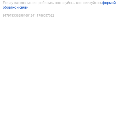
Если у вас возникли проблемы, пожалуйста, воспользуйтесь
формой
обратной связи
9179793362981681241
:
1786057022