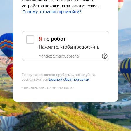
Нам очень жаль, но запросы с вашего
устройства похожи на автоматические.
Почему это могло произойти?
Я не робот
Нажмите, чтобы продолжить
Yandex SmartCaptcha
Если у вас возникли проблемы, пожалуйста,
воспользуйтесь
формой обратной связи
9185238261065211491
:
1786138157