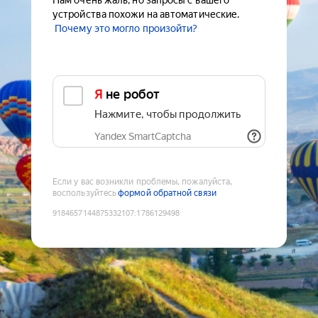
Нам очень жаль, но запросы с вашего
устройства похожи на автоматические.
Почему это могло произойти?
Я не робот
Нажмите, чтобы продолжить
Yandex SmartCaptcha
Если у вас возникли проблемы, пожалуйста,
воспользуйтесь
формой обратной связи
9184657144875332107
:
1786129498