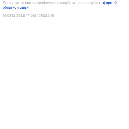
Если у вас возникли проблемы, пожалуйста, воспользуйтесь
формой
обратной связи
9193562136123471088
:
1786262193