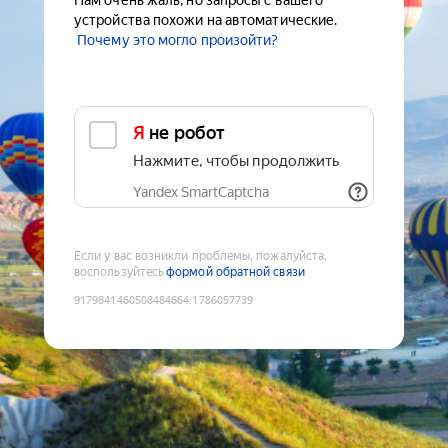
Нам очень жаль, но запросы с вашего
устройства похожи на автоматические.
Почему это могло произойти?
Я не робот
Нажмите, чтобы продолжить
Yandex SmartCaptcha
Если у вас возникли проблемы, пожалуйста,
воспользуйтесь
формой обратной связи
9179841460508484664
:
1786057739