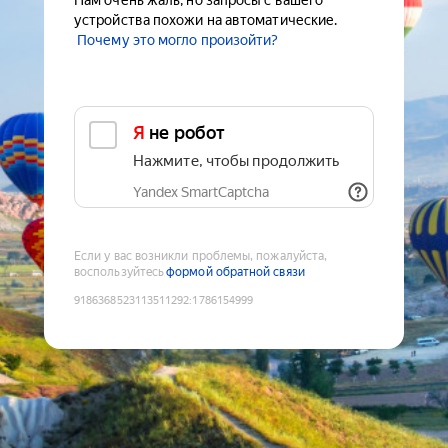
Нам очень жаль, но запросы с вашего
устройства похожи на автоматические.
Почему это могло произойти?
Я не робот
Нажмите, чтобы продолжить
Yandex SmartCaptcha
Если у вас возникли проблемы, пожалуйста,
воспользуйтесь
формой обратной связи
9186368523113511292
:
1786154999