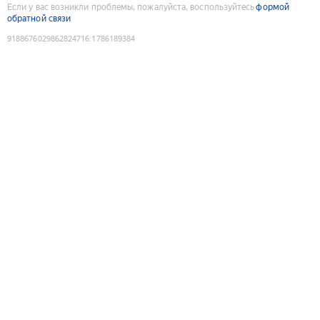
Если у вас возникли проблемы, пожалуйста, воспользуйтесь
формой
обратной связи
9188676029862824716
:
1786189384