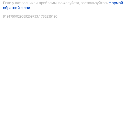
Если у вас возникли проблемы, пожалуйста, воспользуйтесь
формой
обратной связи
9191750029089209733
:
1786235190