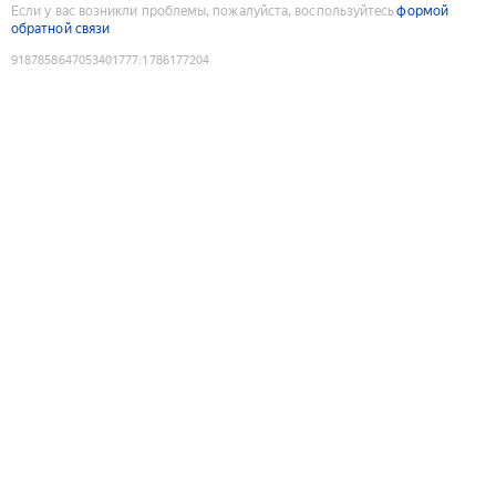
Если у вас возникли проблемы, пожалуйста, воспользуйтесь
формой
обратной связи
9187858647053401777
:
1786177204