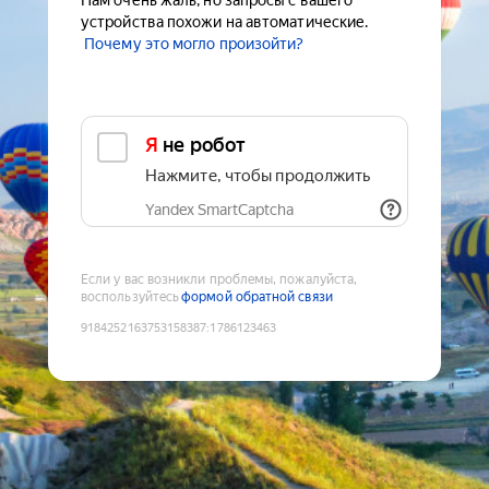
Нам очень жаль, но запросы с вашего
устройства похожи на автоматические.
Почему это могло произойти?
Я не робот
Нажмите, чтобы продолжить
Yandex SmartCaptcha
Если у вас возникли проблемы, пожалуйста,
воспользуйтесь
формой обратной связи
9184252163753158387
:
1786123463