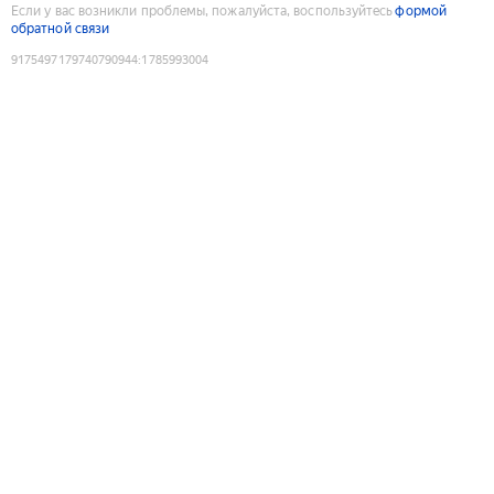
Если у вас возникли проблемы, пожалуйста, воспользуйтесь
формой
обратной связи
9175497179740790944
:
1785993004