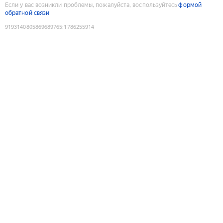
Если у вас возникли проблемы, пожалуйста, воспользуйтесь
формой
обратной связи
9193140805869689765
:
1786255914