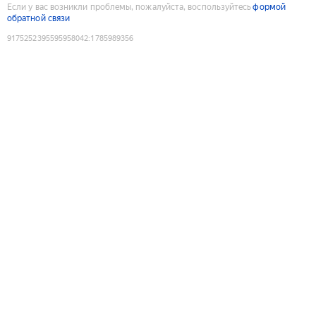
Если у вас возникли проблемы, пожалуйста, воспользуйтесь
формой
обратной связи
9175252395595958042
:
1785989356